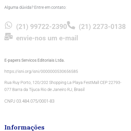
Alguma dúvida? Entre em contato:
(21) 99722-2390
(21) 2273-0138
envie-nos um e-mail
E-papers Servicos Editoriais Ltda.
https://isni.org/isni/0000000530656585
Rua Ruy Porto, 120/202 Shopping La Playa FestMall CEP 22793-
Brasil
077 Barra da Tijuca Rio de Janeiro RJ,
CNPJ 03.484.075/0001-83
Informações