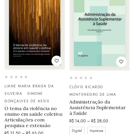
LIANE MARIA BRAGA DA
CLÓVIS RICARDO
SILVEIRA
SIMONE
MONTENEGRO DE LIMA
GONÇALVES DE ASSIS
Administração da
Assistência Suplementar
O tema da violência no
à Saúde
ensino em saúde coletiva:
Articulações com
R$
14,00
–
R$
28,00
pesquisa e extensão
Digital
Impressa
R$
31,50
–
R$
63,00