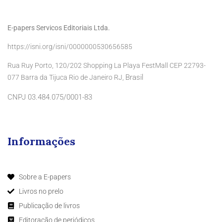
E-papers Servicos Editoriais Ltda.
https://isni.org/isni/0000000530656585
Rua Ruy Porto, 120/202 Shopping La Playa FestMall CEP 22793-
Brasil
077 Barra da Tijuca Rio de Janeiro RJ,
CNPJ 03.484.075/0001-83
Informações
Sobre a E-papers
Livros no prelo
Publicação de livros
Editoração de periódicos