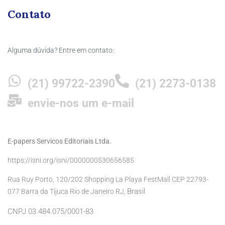
Contato
Alguma dúvida? Entre em contato:
(21) 99722-2390
(21) 2273-0138
envie-nos um e-mail
E-papers Servicos Editoriais Ltda.
https://isni.org/isni/0000000530656585
Rua Ruy Porto, 120/202 Shopping La Playa FestMall CEP 22793-
Brasil
077 Barra da Tijuca Rio de Janeiro RJ,
CNPJ 03.484.075/0001-83