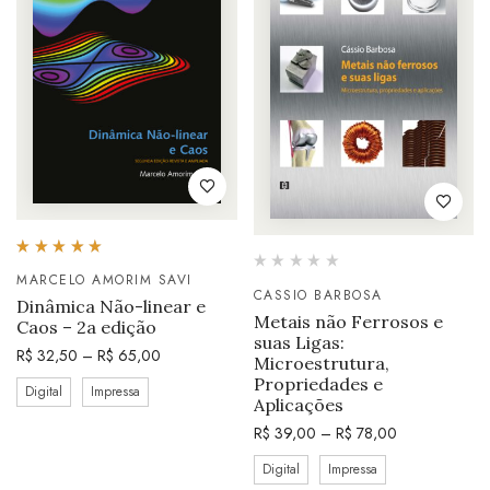
Avaliação
5.00
MARCELO AMORIM SAVI
de 5
CASSIO BARBOSA
Dinâmica Não-linear e
Metais não Ferrosos e
Caos – 2a edição
suas Ligas:
R$
32,50
–
R$
65,00
Microestrutura,
Propriedades e
Digital
Impressa
Aplicações
R$
39,00
–
R$
78,00
Digital
Impressa