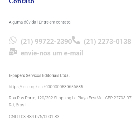
Contato
Alguma dúvida? Entre em contato:
(21) 99722-2390
(21) 2273-0138
envie-nos um e-mail
E-papers Servicos Editoriais Ltda.
https://isni.org/isni/0000000530656585
Rua Ruy Porto, 120/202 Shopping La Playa FestMall CEP 22793-077 
Brasil
RJ,
CNPJ 03.484.075/0001-83