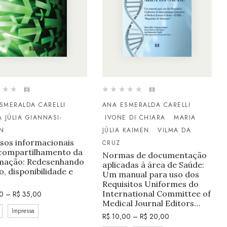
(0)
(0)
SMERALDA CARELLI
ANA ESMERALDA CARELLI
 JÚLIA GIANNASI-
IVONE DI CHIARA
MARIA
N
JÚLIA KAIMEN
VILMA DA
sos informacionais
CRUZ
compartilhamento da
Normas de documentação
mação: Redesenhando
aplicadas à área de Saúde:
o, disponibilidade e
Um manual para uso dos
Requisitos Uniformes do
International Committee of
0
–
R$
35,00
Medical Journal Editors…
Impressa
R$
10,00
–
R$
20,00