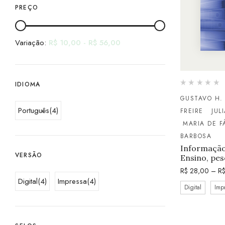
PREÇO
Variação:
R$
10,00
-
R$
56,00
IDIOMA
GUSTAVO H.
Português
(4)
FREIRE
JUL
MARIA DE F
BARBOSA
Informação
VERSÃO
Ensino, pes
R$
28,00
–
R
Digital
(4)
Impressa
(4)
Digital
Imp