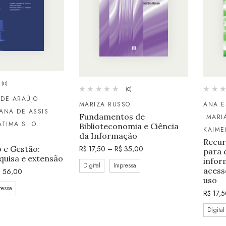
(0)
(0)
 DE ARAÚJO
MARIZA RUSSO
ANA E
IANA DE ASSIS
Fundamentos de
MARIA
ÁTIMA S. O.
Biblioteconomia e Ciência
KAIME
da Informação
Recur
 e Gestão:
R$
17,50
–
R$
35,00
para 
quisa e extensão
infor
Digital
Impressa
acess
$
56,00
uso
ressa
R$
17,5
Digital