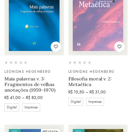
LEONIDAS HEGENBERG
LEONIDAS HEGENBERG
Mais palavras v. 3:
Filosofia moral v. 2:
Fragmentos de velhas
Metaética
anotações (1959-1970)
R$
15,50
–
R$
31,00
R$
41,00
–
R$
82,00
Digital
Impressa
Digital
Impressa
20%
PRÉ-VENDA
20%