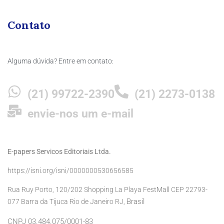
Contato
Alguma dúvida? Entre em contato:
(21) 99722-2390
(21) 2273-0138
envie-nos um e-mail
E-papers Servicos Editoriais Ltda.
https://isni.org/isni/0000000530656585
Rua Ruy Porto, 120/202 Shopping La Playa FestMall CEP 22793-
Brasil
077 Barra da Tijuca Rio de Janeiro RJ,
CNPJ 03.484.075/0001-83