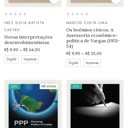
INEZ SILVIA BATISTA
MARCOS COSTA LIMA
Os boêmios cívicos: A
CASTRO
Assessoria econômico-
Novas interpretações
política de Vargas (1951-
desenvolvimentistas
54)
R$
9,90
–
R$
64,00
R$
9,90
–
R$
35,00
Digital
Impressa
Digital
Impressa
20%
PRÉ-VENDA
20%