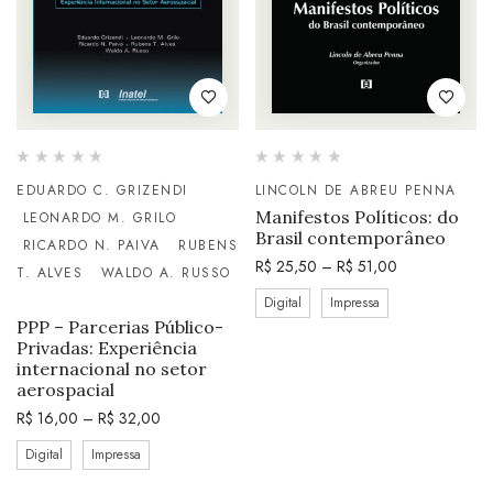
EDUARDO C. GRIZENDI
LINCOLN DE ABREU PENNA
Manifestos Políticos: do
LEONARDO M. GRILO
Brasil contemporâneo
RICARDO N. PAIVA
RUBENS
R$
25,50
–
R$
51,00
T. ALVES
WALDO A. RUSSO
Digital
Impressa
PPP – Parcerias Público-
Privadas: Experiência
internacional no setor
aerospacial
R$
16,00
–
R$
32,00
Digital
Impressa