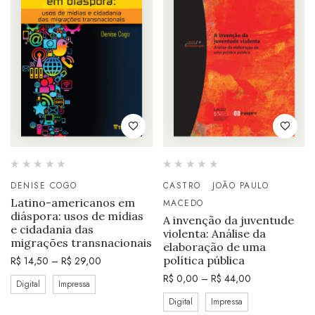
DENISE COGO
CASTRO
JOÃO PAULO
Latino-americanos em
MACEDO
diáspora: usos de mídias
A invenção da juventude
e cidadania das
violenta: Análise da
migrações transnacionais
elaboração de uma
política pública
R$
14,50
–
R$
29,00
R$
0,00
–
R$
44,00
Digital
Impressa
Digital
Impressa