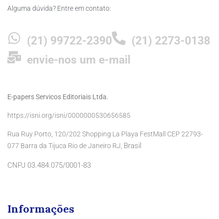
Alguma dúvida? Entre em contato:
(21) 99722-2390
(21) 2273-0138
envie-nos um e-mail
E-papers Servicos Editoriais Ltda.
https://isni.org/isni/0000000530656585
Rua Ruy Porto, 120/202 Shopping La Playa FestMall CEP 22793-
Brasil
077 Barra da Tijuca Rio de Janeiro RJ,
CNPJ 03.484.075/0001-83
Informações