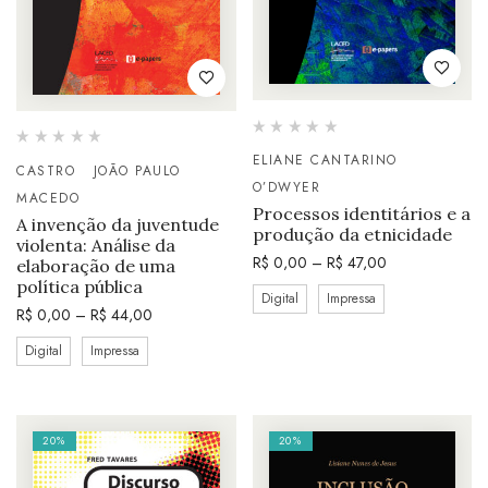
ELIANE CANTARINO
CASTRO
JOÃO PAULO
O’DWYER
MACEDO
Processos identitários e a
A invenção da juventude
produção da etnicidade
violenta: Análise da
R$
0,00
–
R$
47,00
elaboração de uma
política pública
Digital
Impressa
R$
0,00
–
R$
44,00
Digital
Impressa
20%
20%