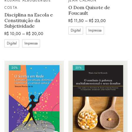
ROSANE ALBUQUERQUE
JEAN CALMON
O Dom Quixote de
COSTA
Foucault
Disciplina na Escola e
Constituição da
R$
11,50
–
R$
23,00
Subjetividade
Digital
Impressa
R$
10,00
–
R$
20,00
Digital
Impressa
20%
20%