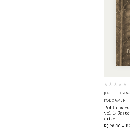
JOSÉ E. CAS
PODCAMENI
Políticas e
vol. 1: Sus
crise
R$
28,00
–
R