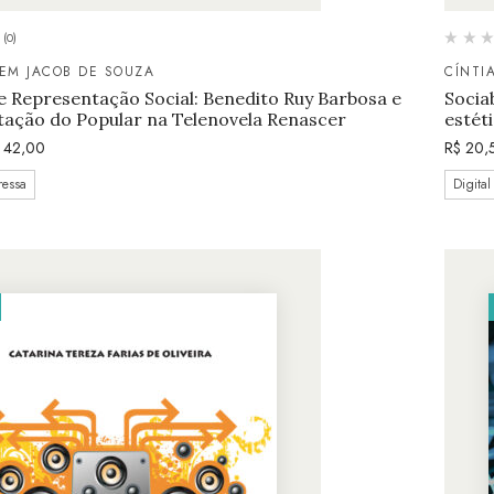
(0)
EM JACOB DE SOUZA
CÍNTI
e Representação Social: Benedito Ruy Barbosa e
Socia
tação do Popular na Telenovela Renascer
estét
42,00
R$
20,
ressa
Digital