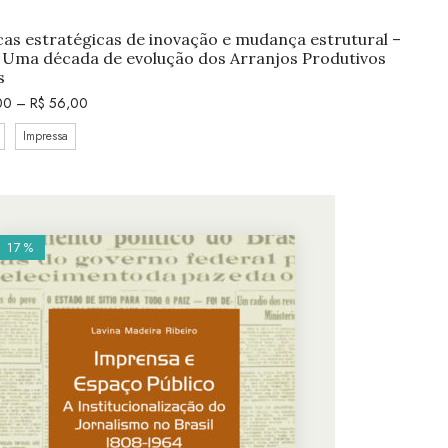
S
icas estratégicas de inovação e mudança estrutural –
2: Uma década de evolução dos Arranjos Produtivos
s
00
–
R$
56,00
Impressa
17%