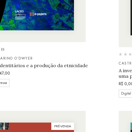
(0)
TARINO O’DWYER
CAST
dentitários e a produção da etnicidade
A inv
47,00
uma p
ressa
R$
0,0
Digital
PRÉ-VENDA