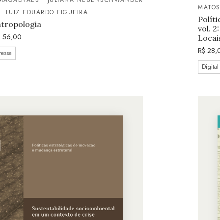
MATO
LUIZ EDUARDO FIGUEIRA
Polít
ntropologia
vol. 
$
56,00
Locai
R$
28,
ressa
Digital