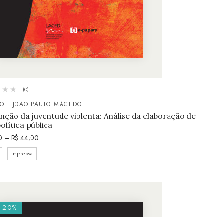
(0)
RO
JOÃO PAULO MACEDO
enção da juventude violenta: Análise da elaboração de
olítica pública
0
–
R$
44,00
Impressa
20%