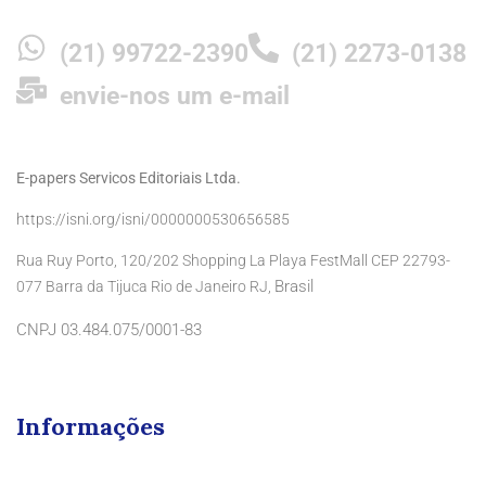
(21) 99722-2390
(21) 2273-0138
envie-nos um e-mail
E-papers Servicos Editoriais Ltda.
https://isni.org/isni/0000000530656585
Rua Ruy Porto, 120/202 Shopping La Playa FestMall CEP 22793-
Brasil
077 Barra da Tijuca Rio de Janeiro RJ,
CNPJ 03.484.075/0001-83
Informações