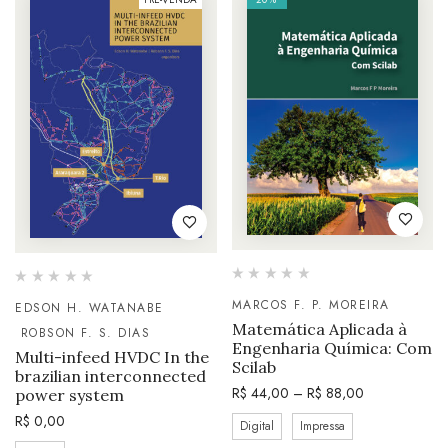
MARCOS F. P. MOREIRA
EDSON H. WATANABE
Matemática Aplicada à
ROBSON F. S. DIAS
Engenharia Química: Com
Multi-infeed HVDC In the
Scilab
brazilian interconnected
R$
44,00
–
R$
88,00
power system
R$
0,00
Digital
Impressa