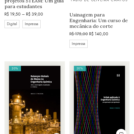
FÁBIO DE OLIVEIRA CAMPOS
projetos STEAM: Um guia
para estudantes
R$
19,50
–
R$
39,00
Usinagem para
Engenharia: Um curso de
Digital
Impressa
mecânica do corte
R$
175,00
R$
140,00
Impressa
20%
20%