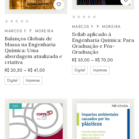
MARCOS F. P. MOREIRA
MARCOS F. P. MOREIRA
Scilab aplicado à
Balanços Globais de
Engenharia Química: Para
Massa na Engenharia
Graduação e Pós-
Química: Uma
Graduação
abordagem atualizada e
R$
35,00
–
R$
70,00
criativa
R$
20,50
–
R$
41,00
Digital
Impressa
Digital
Impressa
20%
PRÉ-VENDA