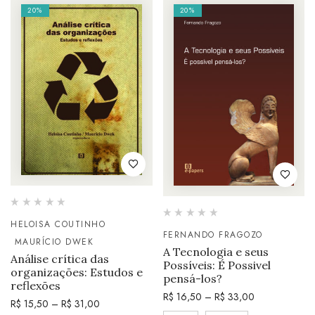
20%
20%
HELOISA COUTINHO
FERNANDO FRAGOZO
MAURÍCIO DWEK
A Tecnologia e seus
Análise crítica das
Possíveis: É Possivel
organizações: Estudos e
pensá-los?
reflexões
R$
16,50
–
R$
33,00
R$
15,50
–
R$
31,00