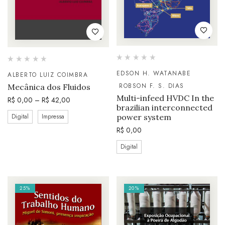
EDSON H. WATANABE
ALBERTO LUIZ COIMBRA
ROBSON F. S. DIAS
Mecânica dos Fluidos
Multi-infeed HVDC In the
R$
0,00
–
R$
42,00
brazilian interconnected
Digital
Impressa
power system
R$
0,00
Digital
25%
20%