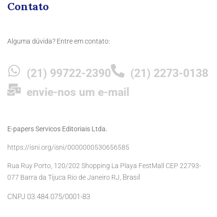
Contato
Alguma dúvida? Entre em contato:
(21) 99722-2390
(21) 2273-0138
envie-nos um e-mail
E-papers Servicos Editoriais Ltda.
https://isni.org/isni/0000000530656585
Rua Ruy Porto, 120/202 Shopping La Playa FestMall CEP 22793-
Brasil
077 Barra da Tijuca Rio de Janeiro RJ,
CNPJ 03.484.075/0001-83