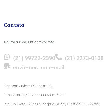
Contato
Alguma dúvida? Entre em contato:
(21) 99722-2390
(21) 2273-0138
envie-nos um e-mail
E-papers Servicos Editoriais Ltda.
https://isni.org/isni/0000000530656585
Rua Ruy Porto, 120/202 Shopping La Playa FestMall CEP 22793-