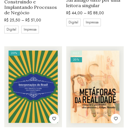
Saramago visto por uma
Construindo e
leitora singular
Implantando Processos
de Negócio
R$
44,00
–
R$
88,00
R$
25,50
–
R$
51,00
Digital
Impressa
Digital
Impressa
20%
HOT
20%