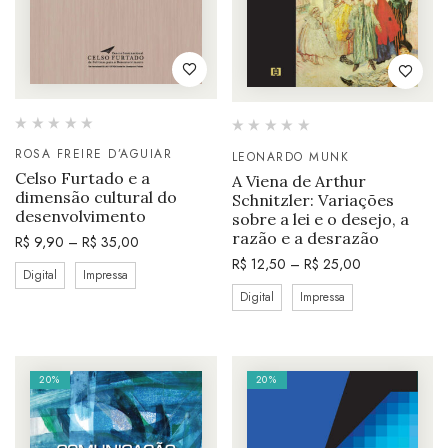
ROSA FREIRE D’AGUIAR
LEONARDO MUNK
Celso Furtado e a
A Viena de Arthur
dimensão cultural do
Schnitzler: Variações
desenvolvimento
sobre a lei e o desejo, a
razão e a desrazão
R$
9,90
–
R$
35,00
R$
12,50
–
R$
25,00
Digital
Impressa
Digital
Impressa
20%
20%