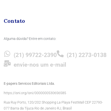
Contato
Alguma dúvida? Entre em contato:
(21) 99722-2390
(21) 2273-0138
envie-nos um e-mail
E-papers Servicos Editoriais Ltda.
https://isni.org/isni/0000000530656585
Rua Ruy Porto, 120/202 Shopping La Playa FestMall CEP 22793-
Brasil
077 Barra da Tijuca Rio de Janeiro RJ,