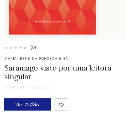
(0)
MARIA IRENE DA FONSECA E SÁ
Saramago visto por uma leitora
singular
R$
44,00
–
R$
88,00
VER OPÇÕES