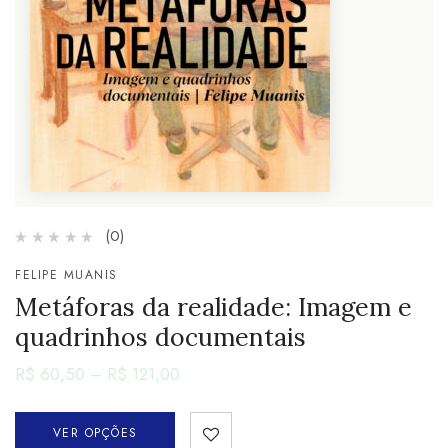
(0)
FELIPE MUANIS
Metáforas da realidade: Imagem e
quadrinhos documentais
R$
60,50
–
R$
121,00
VER OPÇÕES