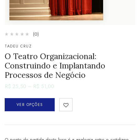
(0)
TADEU CRUZ
O Teatro Organizacional:
Construindo e Implantando
Processos de Negócio
R$
25,50
–
R$
51,00
VER OPÇÕES
O ponto de partida deste livro é a analogia entre o cotidiano