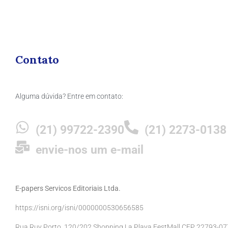
Contato
Alguma dúvida? Entre em contato:
(21) 99722-2390
(21) 2273-0138
envie-nos um e-mail
E-papers Servicos Editoriais Ltda.
https://isni.org/isni/0000000530656585
Rua Ruy Porto, 120/202 Shopping La Playa FestMall CEP 22793-077 