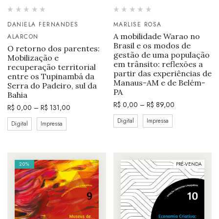
DANIELA FERNANDES
MARLISE ROSA
A mobilidade Warao no
ALARCON
Brasil e os modos de
O retorno dos parentes:
gestão de uma população
Mobilização e
em trânsito: reflexões a
recuperação territorial
partir das experiências de
entre os Tupinambá da
Manaus-AM e de Belém-
Serra do Padeiro, sul da
PA
Bahia
R$
0,00
–
R$
89,00
R$
0,00
–
R$
131,00
Digital
Impressa
Digital
Impressa
20%
PRÉ-VENDA