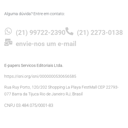
Alguma dúvida? Entre em contato:
(21) 99722-2390
(21) 2273-0138
envie-nos um e-mail
E-papers Servicos Editoriais Ltda.
https://isni.org/isni/0000000530656585
Rua Ruy Porto, 120/202 Shopping La Playa FestMall CEP 22793-
Brasil
077 Barra da Tijuca Rio de Janeiro RJ,
CNPJ 03.484.075/0001-83