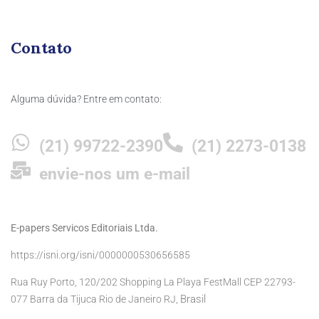
Contato
Alguma dúvida? Entre em contato:
(21) 99722-2390
(21) 2273-0138
envie-nos um e-mail
E-papers Servicos Editoriais Ltda.
https://isni.org/isni/0000000530656585
Rua Ruy Porto, 120/202 Shopping La Playa FestMall CEP 22793-
Brasil
077 Barra da Tijuca Rio de Janeiro RJ,