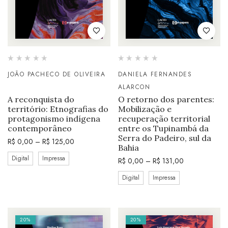
JOÃO PACHECO DE OLIVEIRA
DANIELA FERNANDES
ALARCON
A reconquista do
O retorno dos parentes:
território: Etnografias do
Mobilização e
protagonismo indígena
recuperação territorial
contemporâneo
entre os Tupinambá da
Serra do Padeiro, sul da
R$
0,00
–
R$
125,00
Bahia
Digital
Impressa
R$
0,00
–
R$
131,00
Digital
Impressa
20%
20%