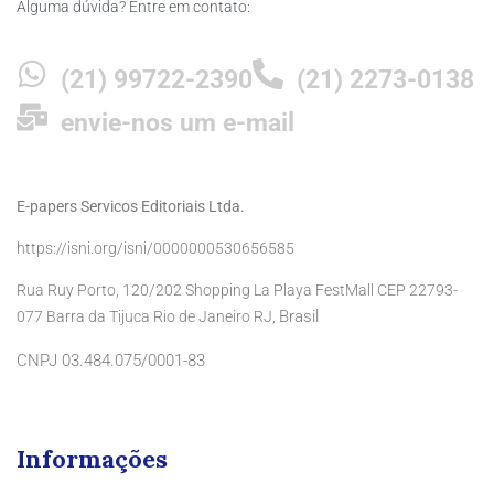
Alguma dúvida? Entre em contato:
(21) 99722-2390
(21) 2273-0138
envie-nos um e-mail
E-papers Servicos Editoriais Ltda.
https://isni.org/isni/0000000530656585
Rua Ruy Porto, 120/202 Shopping La Playa FestMall CEP 22793-
Brasil
077 Barra da Tijuca Rio de Janeiro RJ,
CNPJ 03.484.075/0001-83
Informações