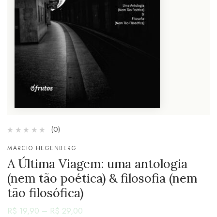
(0)
MARCIO HEGENBERG
A Última Viagem: uma antologia
(nem tão poética) & filosofia (nem
tão filosófica)
R$
19,90
–
R$
29,00