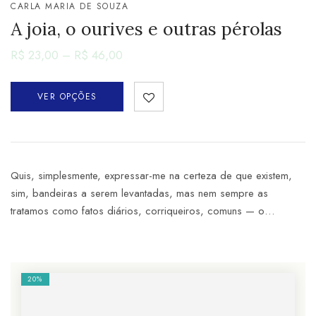
CARLA MARIA DE SOUZA
A joia, o ourives e outras pérolas
R$
23,00
–
R$
46,00
VER OPÇÕES
Quis, simplesmente, expressar-me na certeza de que existem,
sim, bandeiras a serem levantadas, mas nem sempre as
tratamos como fatos diários, corriqueiros, comuns — o…
20%