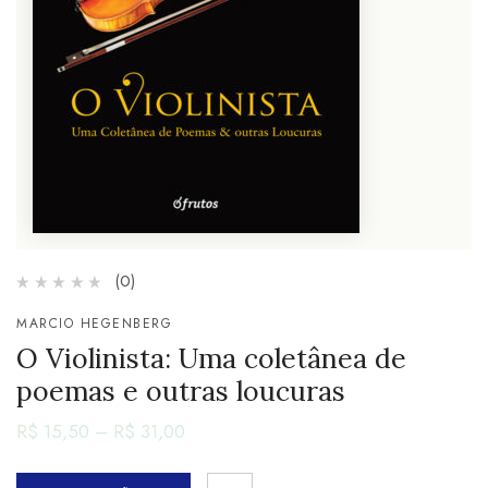
(0)
MARCIO HEGENBERG
O Violinista: Uma coletânea de
poemas e outras loucuras
R$
15,50
–
R$
31,00