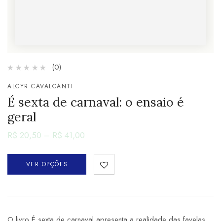
(0)
ALCYR CAVALCANTI
É sexta de carnaval: o ensaio é
geral
R$
20,50
–
R$
41,00
VER OPÇÕES
O livro É sexta de carnaval apresenta a realidade das favelas