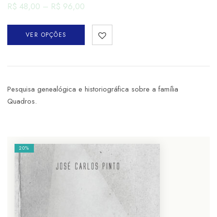
R$
48,00
–
R$
96,00
VER OPÇÕES
Pesquisa genealógica e historiográfica sobre a família
Quadros.
20%