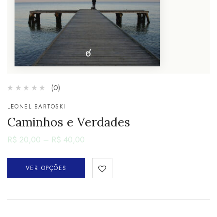
(0)
LEONEL BARTOSKI
Caminhos e Verdades
R$
20,00
–
R$
40,00
VER OPÇÕES