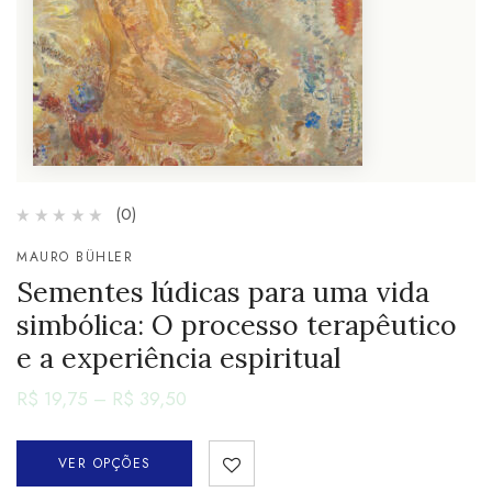
(0)
MAURO BÜHLER
Sementes lúdicas para uma vida
simbólica: O processo terapêutico
e a experiência espiritual
R$
19,75
–
R$
39,50
VER OPÇÕES