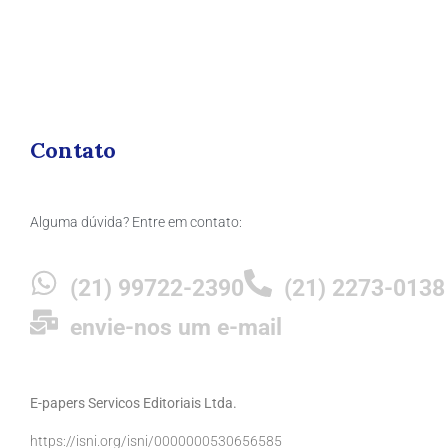
Contato
Alguma dúvida? Entre em contato:
(21) 99722-2390
(21) 2273-0138
envie-nos um e-mail
E-papers Servicos Editoriais Ltda.
https://isni.org/isni/0000000530656585