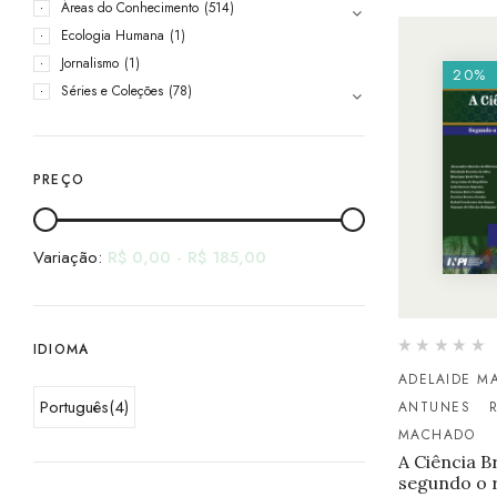
Áreas do Conhecimento
(514)
Ecologia Humana
(1)
Jornalismo
(1)
20%
Séries e Coleções
(78)
PREÇO
Variação:
R$
0,00
-
R$
185,00
IDIOMA
ADELAIDE M
Português
(4)
ANTUNES
R
MACHADO
A Ciência Br
segundo o 