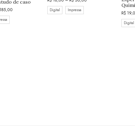
R$
18,00
–
R$
36,00
studo de caso
Quími
185,00
Digital
Impressa
R$
19,
ressa
Digital