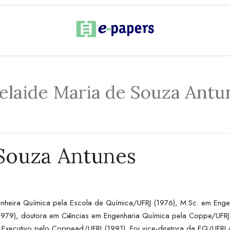
elaide Maria de Souza Antu
 Souza Antunes
ngenheira Química pela Escola de Química/UFRJ (1976), M.Sc. em E
9), doutora em Ciências em Engenharia Química pela Coppe/UFRJ (1
 Executivo pelo Coppead/UFRJ (1991). Foi vice-diretora da EQ/UFRJ 