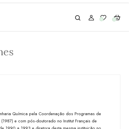
0
0
nes
ngenharia Química pela Coordenação dos Programas de
987) e com pós-doutorado no Institut Français de
de 1990 a 1993 e diretora desta mesma instituição no