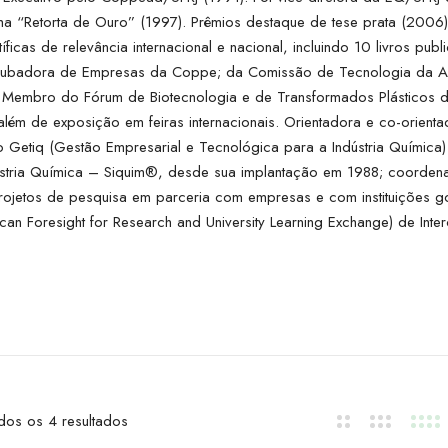
 “Retorta de Ouro” (1997). Prêmios destaque de tese prata (2006),
tíficas de relevância internacional e nacional, incluindo 10 livros pub
ncubadora de Empresas da Coppe; da Comissão de Tecnologia da Ab
. Membro do Fórum de Biotecnologia e de Transformados Plásticos d
 além de exposição em feiras internacionais. Orientadora e co-orien
­Getiq (Gestão Empresarial e Tecnológica para a Indústria Químic
stria Química – Siquim®, desde sua implantação em 1988; coorde
ojetos de pesquisa em parceria com empresas e com instituições go
ican Foresight for Research and University Learning Exchange) de Int
dos os 4 resultados