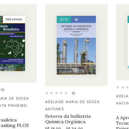
20%
PRÉ-VENDA
(0)
(0)
ADELA
ARIA DE SOUZA
ADELAIDE MARIA DE SOUZA
ANTU
ITA PINHEIRO-
ANTUNES
Setores da Indústria
A Ap
asileira
Química Orgânica
Tecno
ranking PLOS
Exper