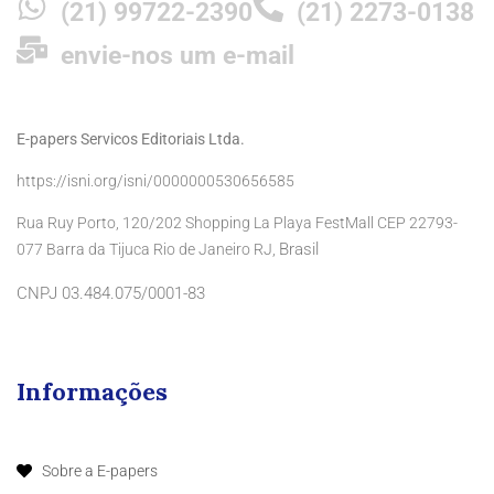
(21) 99722-2390
(21) 2273-0138
envie-nos um e-mail
E-papers Servicos Editoriais Ltda.
https://isni.org/isni/0000000530656585
Rua Ruy Porto, 120/202 Shopping La Playa FestMall CEP 22793-
Brasil
077 Barra da Tijuca Rio de Janeiro RJ,
CNPJ 03.484.075/0001-83
Informações
Sobre a E-papers