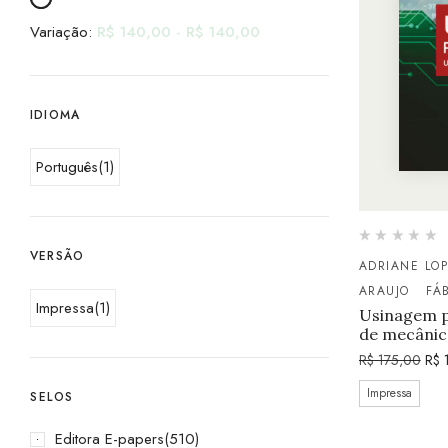
Variação:
R$
140,00
-
R$
140,00
IDIOMA
Português
(1)
VERSÃO
ADRIANE LO
ARAUJO
FÁ
Impressa
(1)
Usinagem p
de mecânic
R$
175,00
R$
1
Impressa
SELOS
Editora E-papers
(510)