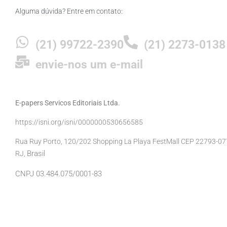
Alguma dúvida? Entre em contato:
(21) 99722-2390
(21) 2273-0138
envie-nos um e-mail
E-papers Servicos Editoriais Ltda.
https://isni.org/isni/0000000530656585
Rua Ruy Porto, 120/202 Shopping La Playa FestMall CEP 22793-077 
Brasil
RJ,
CNPJ 03.484.075/0001-83