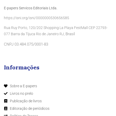
E-papers Servicos Editoriais Ltda.
https://isni.org/isni/0000000530656585
Rua Ruy Porto, 120/202 Shopping La Playa FestMall CEP 22793-
Brasil
077 Barra da Tijuca Rio de Janeiro RJ,
CNPJ 03.484.075/0001-83
Informações
Sobre a E-papers
Livros no prelo
Publicação de livros
Editoração de periódicos
Política de Trocas