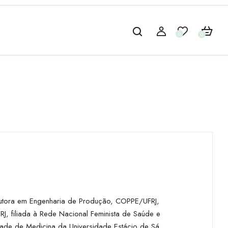
0
0
doutora em Engenharia de Produção, COPPE/UFRJ,
 filiada à Rede Nacional Feminista de Saúde e
dade de Medicina da Universidade Estácio de Sá,