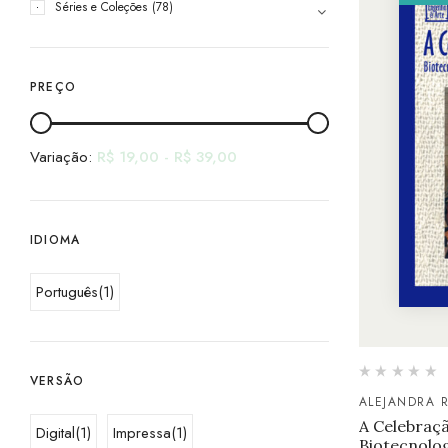
Séries e Coleções
(78)
PREÇO
Variação:
R$
19,00
-
R$
39,00
IDIOMA
Português
(1)
VERSÃO
ALEJANDRA 
A Celebraç
Digital
(1)
Impressa
(1)
Biotecnolog