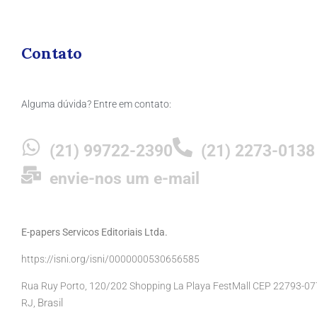
Contato
Alguma dúvida? Entre em contato:
(21) 99722-2390
(21) 2273-0138
envie-nos um e-mail
E-papers Servicos Editoriais Ltda.
https://isni.org/isni/0000000530656585
Rua Ruy Porto, 120/202 Shopping La Playa FestMall CEP 22793-077 
Brasil
RJ,