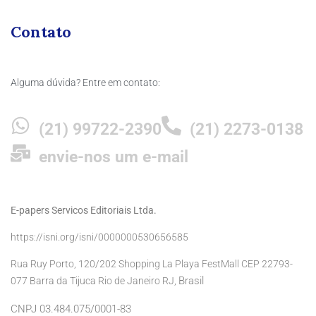
Contato
Alguma dúvida? Entre em contato:
(21) 99722-2390
(21) 2273-0138
envie-nos um e-mail
E-papers Servicos Editoriais Ltda.
https://isni.org/isni/0000000530656585
Rua Ruy Porto, 120/202 Shopping La Playa FestMall CEP 22793-
Brasil
077 Barra da Tijuca Rio de Janeiro RJ,
CNPJ 03.484.075/0001-83