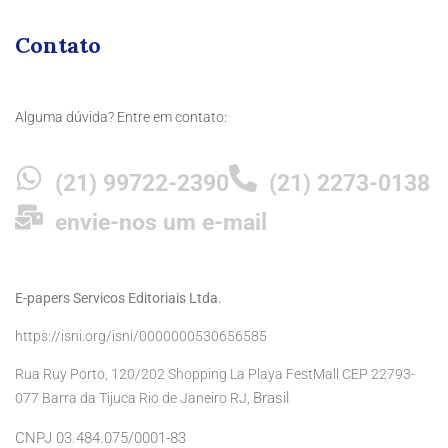
Contato
Alguma dúvida? Entre em contato:
(21) 99722-2390
(21) 2273-0138
envie-nos um e-mail
E-papers Servicos Editoriais Ltda.
https://isni.org/isni/0000000530656585
Rua Ruy Porto, 120/202 Shopping La Playa FestMall CEP 22793-
Brasil
077 Barra da Tijuca Rio de Janeiro RJ,
CNPJ 03.484.075/0001-83