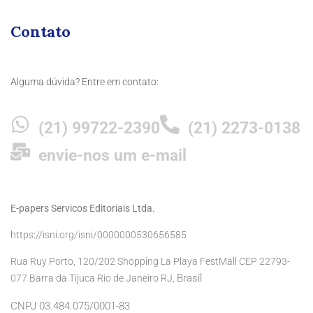
Contato
Alguma dúvida? Entre em contato:
(21) 99722-2390
(21) 2273-0138
envie-nos um e-mail
E-papers Servicos Editoriais Ltda.
https://isni.org/isni/0000000530656585
Rua Ruy Porto, 120/202 Shopping La Playa FestMall CEP 22793-
Brasil
077 Barra da Tijuca Rio de Janeiro RJ,
CNPJ 03.484.075/0001-83