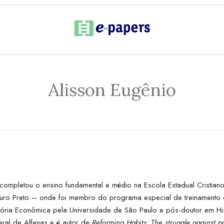
Alisson Eugênio
completou o ensino fundamental e médio na Escola Estadual Cristian
Ouro Preto – onde foi membro do programa especial de treinamento 
tória Econômica pela Universidade de São Paulo e pós-doutor em Hist
eral de Alfenas e é autor de
Reforming Habits: The struggle against po