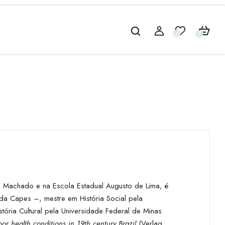
0
0
o Machado e na Escola Estadual Augusto de Lima, é
da Capes –, mestre em História Social pela
ória Cultural pela Universidade Federal de Minas
or health conditions in 19th century Brazil
(Verlag,