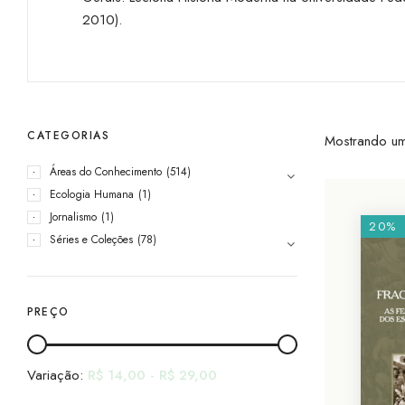
2010).
CATEGORIAS
Mostrando um
Áreas do Conhecimento
(514)
Ecologia Humana
(1)
Jornalismo
(1)
20%
Séries e Coleções
(78)
PREÇO
Variação:
R$
14,00
-
R$
29,00