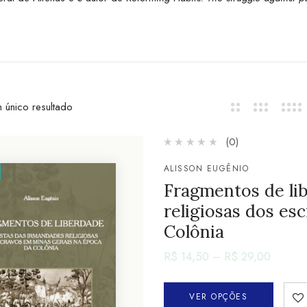
 único resultado
(0)
ALISSON EUGÊNIO
Fragmentos de lib
religiosas dos es
Colônia
R$
14,50
–
R$
29,00
VER OPÇÕES