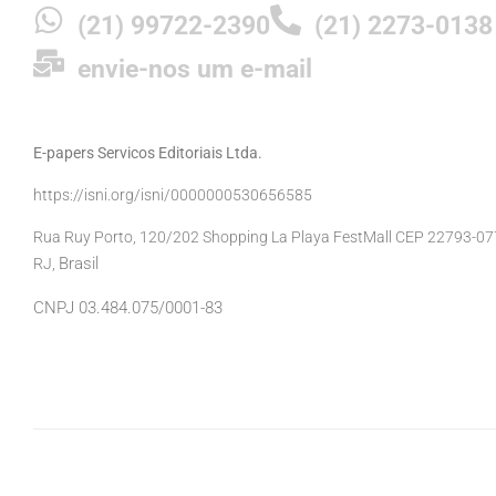
(21) 99722-2390
(21) 2273-0138
envie-nos um e-mail
E-papers Servicos Editoriais Ltda.
https://isni.org/isni/0000000530656585
Rua Ruy Porto, 120/202 Shopping La Playa FestMall CEP 22793-077 
Brasil
RJ,
CNPJ 03.484.075/0001-83