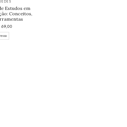
UEDES
e Estudos em
ão: Conceitos,
erramentas
69,00
ressa