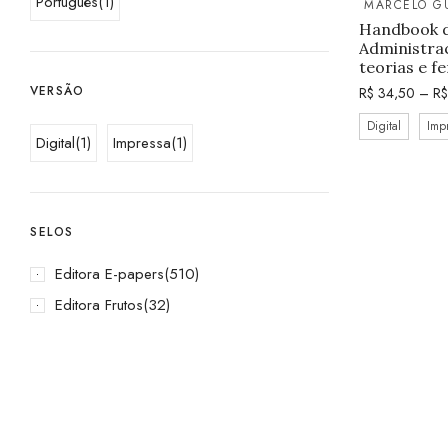
Português
(1)
MARCELO G
Handbook d
Administraç
teorias e f
VERSÃO
R$
34,50
–
R$
Digital
Imp
Digital
(1)
Impressa
(1)
SELOS
Editora E-papers
(510)
Editora Frutos
(32)