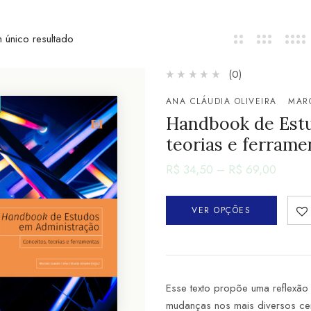
 único resultado
(0)
ANA CLÁUDIA OLIVEIRA
MAR
Handbook de Estu
teorias e ferrame
R$
34,50
–
R$
69,00
VER OPÇÕES
Esse texto propõe uma reflexã
mudanças nos mais diversos cen