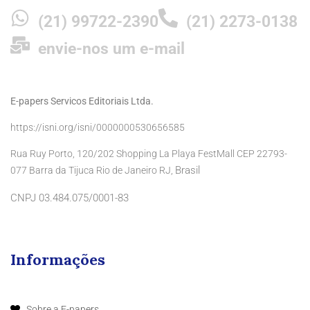
(21) 99722-2390
(21) 2273-0138
envie-nos um e-mail
E-papers Servicos Editoriais Ltda.
https://isni.org/isni/0000000530656585
Rua Ruy Porto, 120/202 Shopping La Playa FestMall CEP 22793-
Brasil
077 Barra da Tijuca Rio de Janeiro RJ,
CNPJ 03.484.075/0001-83
Informações
Sobre a E-papers