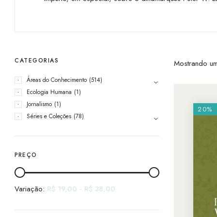
CATEGORIAS
Mostrando um
Áreas do Conhecimento
(514)
Ecologia Humana
(1)
Jornalismo
(1)
20%
Séries e Coleções
(78)
PREÇO
Variação:
R$
19,00
-
R$
38,00