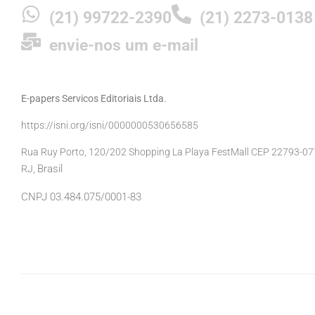
(21) 99722-2390
(21) 2273-0138
envie-nos um e-mail
E-papers Servicos Editoriais Ltda.
https://isni.org/isni/0000000530656585
Rua Ruy Porto, 120/202 Shopping La Playa FestMall CEP 22793-077 
Brasil
RJ,
CNPJ 03.484.075/0001-83