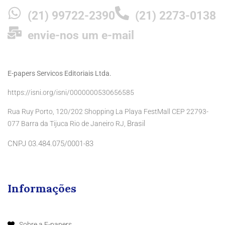
(21) 99722-2390
(21) 2273-0138
envie-nos um e-mail
E-papers Servicos Editoriais Ltda.
https://isni.org/isni/0000000530656585
Rua Ruy Porto, 120/202 Shopping La Playa FestMall CEP 22793-
Brasil
077 Barra da Tijuca Rio de Janeiro RJ,
CNPJ 03.484.075/0001-83
Informações
Sobre a E-papers