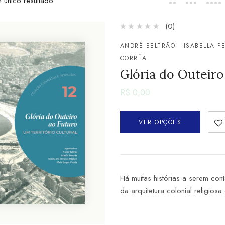
 único resultado
(0)
ANDRÉ BELTRÃO
ISABELLA P
CORRÊA
Glória do Outeiro
R$
0,00
VER OPÇÕES
Há muitas histórias a serem cont
da arquitetura colonial religios