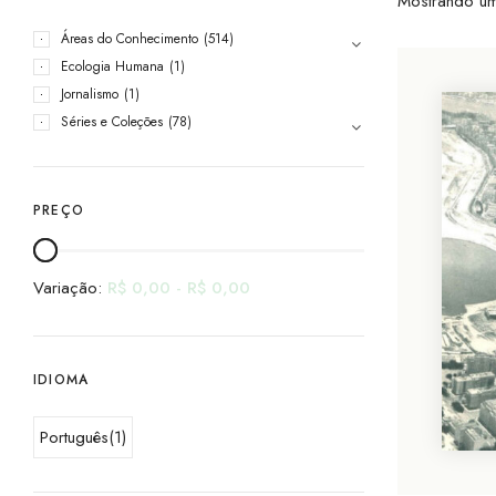
Mostrando um
Áreas do Conhecimento
(514)
Ecologia Humana
(1)
Jornalismo
(1)
Séries e Coleções
(78)
PREÇO
Variação:
R$
0,00
-
R$
0,00
IDIOMA
Português
(1)