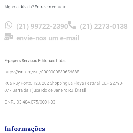
Alguma dúvida? Entre em contato:
(21) 99722-2390
(21) 2273-0138
envie-nos um e-mail
E-papers Servicos Editoriais Ltda.
https://isni.org/isni/0000000530656585
Rua Ruy Porto, 120/202 Shopping La Playa FestMall CEP 22793-
Brasil
077 Barra da Tijuca Rio de Janeiro RJ,
CNPJ 03.484.075/0001-83
Informações