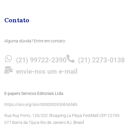
Contato
Alguma dúvida? Entre em contato:
(21) 99722-2390
(21) 2273-0138
envie-nos um e-mail
E-papers Servicos Editoriais Ltda.
https://isni.org/isni/0000000530656585
Rua Ruy Porto, 120/202 Shopping La Playa FestMall CEP 22793-
Brasil
077 Barra da Tijuca Rio de Janeiro RJ,