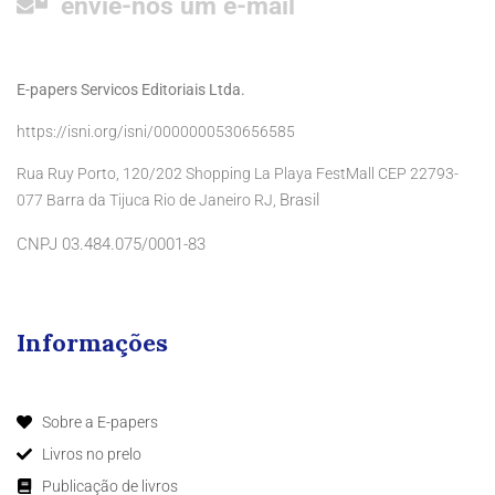
envie-nos um e-mail
E-papers Servicos Editoriais Ltda.
https://isni.org/isni/0000000530656585
Rua Ruy Porto, 120/202 Shopping La Playa FestMall CEP 22793-
Brasil
077 Barra da Tijuca Rio de Janeiro RJ,
CNPJ 03.484.075/0001-83
Informações
Sobre a E-papers
Livros no prelo
Publicação de livros