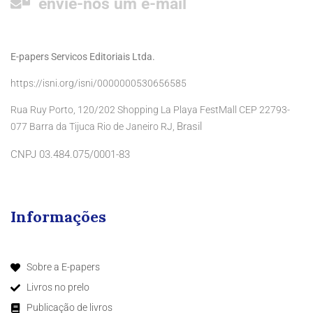
envie-nos um e-mail
E-papers Servicos Editoriais Ltda.
https://isni.org/isni/0000000530656585
Rua Ruy Porto, 120/202 Shopping La Playa FestMall CEP 22793-
Brasil
077 Barra da Tijuca Rio de Janeiro RJ,
CNPJ 03.484.075/0001-83
Informações
Sobre a E-papers
Livros no prelo
Publicação de livros