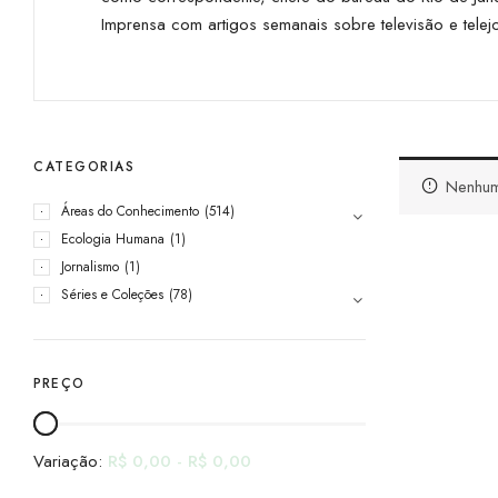
Imprensa com artigos semanais sobre televisão e telejo
CATEGORIAS
Nenhum
Áreas do Conhecimento
(514)
Ecologia Humana
(1)
Jornalismo
(1)
Séries e Coleções
(78)
PREÇO
Variação:
R$
0,00
-
R$
0,00