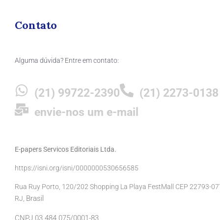
Contato
Alguma dúvida? Entre em contato:
(21) 99722-2390
(21) 2273-0138
envie-nos um e-mail
E-papers Servicos Editoriais Ltda.
https://isni.org/isni/0000000530656585
Rua Ruy Porto, 120/202 Shopping La Playa FestMall CEP 22793-077 
Brasil
RJ,
CNPJ 03.484.075/0001-83