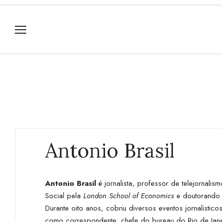
Antonio Brasil
Antonio Brasil
é jornalista, professor de telejornal
Social pela
London School of Economics
e doutorando 
Durante oito anos, cobriu diversos eventos jornalistic
como correspondente, chefe do bureau do Rio de Jane