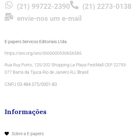
(21) 99722-2390
(21) 2273-0138
envie-nos um e-mail
E-papers Servicos Editoriais Ltda.
https://isni.org/isni/0000000530656585
Rua Ruy Porto, 120/202 Shopping La Playa FestMall CEP 22793-
Brasil
077 Barra da Tijuca Rio de Janeiro RJ,
CNPJ 03.484.075/0001-83
Informações
Sobre a E-papers