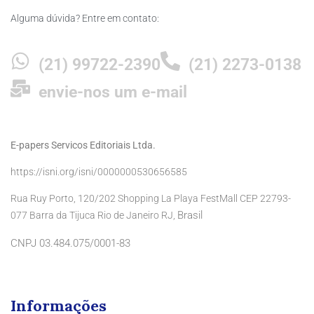
Alguma dúvida? Entre em contato:
(21) 99722-2390
(21) 2273-0138
envie-nos um e-mail
E-papers Servicos Editoriais Ltda.
https://isni.org/isni/0000000530656585
Rua Ruy Porto, 120/202 Shopping La Playa FestMall CEP 22793-
Brasil
077 Barra da Tijuca Rio de Janeiro RJ,
CNPJ 03.484.075/0001-83
Informações