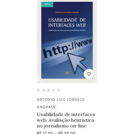
20%
ANTONIO LUIS LORDELO
ANDRADE
Usabilidade de interfaces
web: Avaliação heurística
no jornalismo on-line
R$
12,50
–
R$
25,00