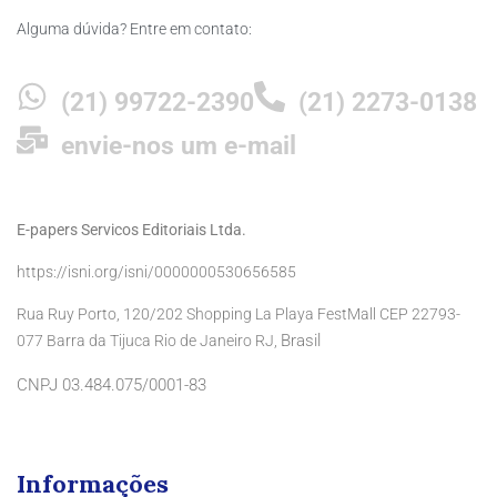
Alguma dúvida? Entre em contato:
(21) 99722-2390
(21) 2273-0138
envie-nos um e-mail
E-papers Servicos Editoriais Ltda.
https://isni.org/isni/0000000530656585
Rua Ruy Porto, 120/202 Shopping La Playa FestMall CEP 22793-
Brasil
077 Barra da Tijuca Rio de Janeiro RJ,
CNPJ 03.484.075/0001-83
Informações