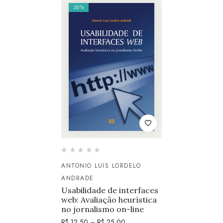
20%
ANTONIO LUIS LORDELO
ANDRADE
Usabilidade de interfaces
web: Avaliação heurística
no jornalismo on-line
R$
12,50
–
R$
25,00