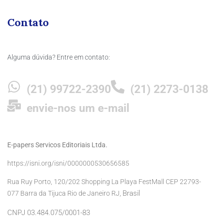
Contato
Alguma dúvida? Entre em contato:
(21) 99722-2390
(21) 2273-0138
envie-nos um e-mail
E-papers Servicos Editoriais Ltda.
https://isni.org/isni/0000000530656585
Rua Ruy Porto, 120/202 Shopping La Playa FestMall CEP 22793-
Brasil
077 Barra da Tijuca Rio de Janeiro RJ,
CNPJ 03.484.075/0001-83