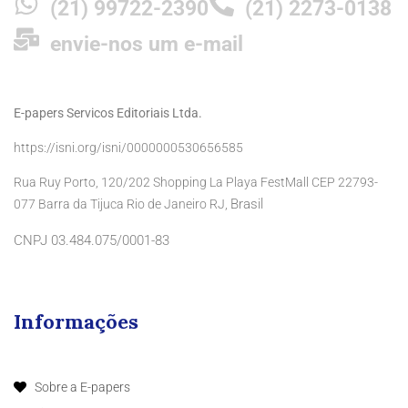
(21) 99722-2390
(21) 2273-0138
envie-nos um e-mail
E-papers Servicos Editoriais Ltda.
https://isni.org/isni/0000000530656585
Rua Ruy Porto, 120/202 Shopping La Playa FestMall CEP 22793-
Brasil
077 Barra da Tijuca Rio de Janeiro RJ,
CNPJ 03.484.075/0001-83
Informações
Sobre a E-papers