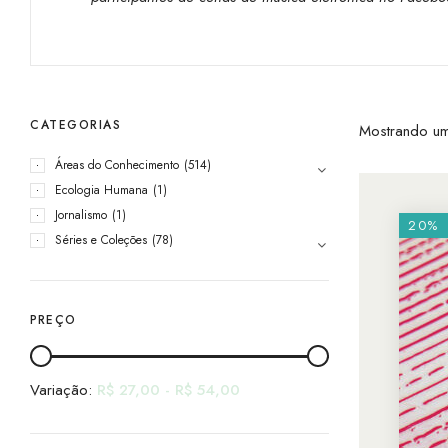
CATEGORIAS
Mostrando um
Áreas do Conhecimento
(514)
Ecologia Humana
(1)
Jornalismo
(1)
20%
Séries e Coleções
(78)
PREÇO
Variação:
R$
27,00
-
R$
54,00