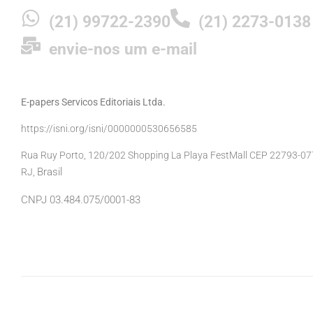
(21) 99722-2390
(21) 2273-0138
envie-nos um e-mail
E-papers Servicos Editoriais Ltda.
https://isni.org/isni/0000000530656585
Rua Ruy Porto, 120/202 Shopping La Playa FestMall CEP 22793-077 
Brasil
RJ,
CNPJ 03.484.075/0001-83