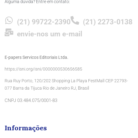
Alguma dúvida? Entre em contato:
(21) 99722-2390
(21) 2273-0138
envie-nos um e-mail
E-papers Servicos Editoriais Ltda.
https://isni.org/isni/0000000530656585
Rua Ruy Porto, 120/202 Shopping La Playa FestMall CEP 22793-
Brasil
077 Barra da Tijuca Rio de Janeiro RJ,
CNPJ 03.484.075/0001-83
Informações