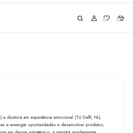
0
0
) e doutora em experiência emocional (TU Delft, NL).
as a enxergar oportunidades e desenvolver produtos,
ora em design estratégico, e ministra regularmente