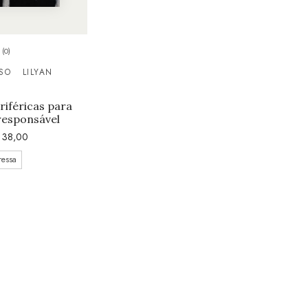
(0)
SO
LILYAN
eriféricas para
responsável
38,00
ressa