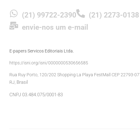
(21) 99722-2390
(21) 2273-0138
envie-nos um e-mail
E-papers Servicos Editoriais Ltda.
https://isni.org/isni/0000000530656585
Rua Ruy Porto, 120/202 Shopping La Playa FestMall CEP 22793-077 
Brasil
RJ,
CNPJ 03.484.075/0001-83