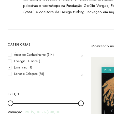
palestras e workshops na Fundação Getúlio Vargas, Esco
(VSSD) e coautora de Design thinking: inovação em ne
CATEGORIAS
Mostrando um
Áreas do Conhecimento
(514)
Ecologia Humana
(1)
Jornalismo
(1)
20%
Séries e Coleções
(78)
PREÇO
Variação:
R$
19,00
-
R$
38,00