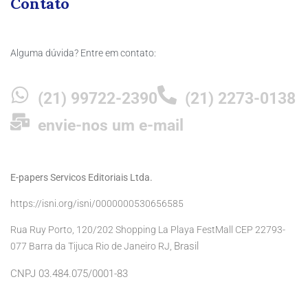
Contato
Alguma dúvida? Entre em contato:
(21) 99722-2390
(21) 2273-0138
envie-nos um e-mail
E-papers Servicos Editoriais Ltda.
https://isni.org/isni/0000000530656585
Rua Ruy Porto, 120/202 Shopping La Playa FestMall CEP 22793-
Brasil
077 Barra da Tijuca Rio de Janeiro RJ,
CNPJ 03.484.075/0001-83