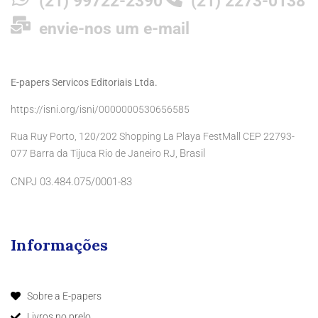
(21) 99722-2390
(21) 2273-0138
envie-nos um e-mail
E-papers Servicos Editoriais Ltda.
https://isni.org/isni/0000000530656585
Rua Ruy Porto, 120/202 Shopping La Playa FestMall CEP 22793-
Brasil
077 Barra da Tijuca Rio de Janeiro RJ,
CNPJ 03.484.075/0001-83
Informações
Sobre a E-papers
Livros no prelo