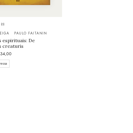
(0)
EIGA
PAULO FAITANIN
 espirituais: De
s creaturis
34,00
ressa